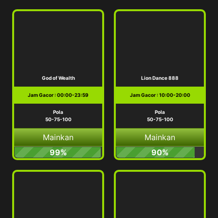
God of Wealth
Lion Dance 888
Jam Gacor : 00:00-23:59
Jam Gacor : 10:00-20:00
Pola
Pola
50-75-100
50-75-100
Mainkan
Mainkan
99%
90%