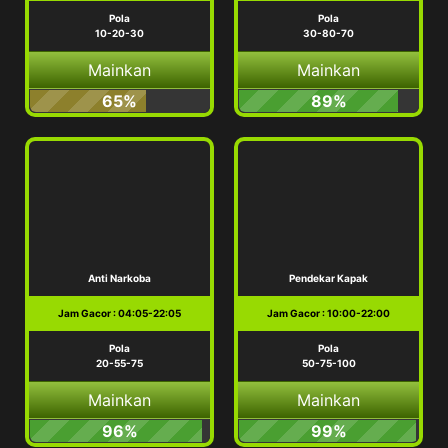
Pola
Pola
10-20-30
30-80-70
Mainkan
Mainkan
65%
89%
Anti Narkoba
Pendekar Kapak
Jam Gacor : 04:05-22:05
Jam Gacor : 10:00-22:00
Pola
Pola
20-55-75
50-75-100
Mainkan
Mainkan
96%
99%