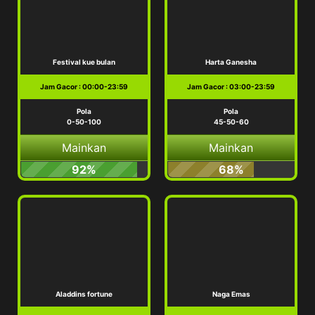
Festival kue bulan
Harta Ganesha
Jam Gacor : 00:00-23:59
Jam Gacor : 03:00-23:59
Pola
Pola
0-50-100
45-50-60
Mainkan
Mainkan
92%
68%
Aladdins fortune
Naga Emas