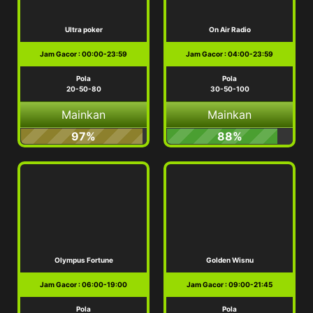
Ultra poker
On Air Radio
Jam Gacor : 00:00-23:59
Jam Gacor : 04:00-23:59
Pola
Pola
20-50-80
30-50-100
Mainkan
Mainkan
97%
88%
Olympus Fortune
Golden Wisnu
Jam Gacor : 06:00-19:00
Jam Gacor : 09:00-21:45
Pola
Pola