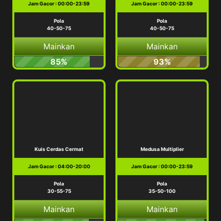
Jam Gacor : 00:00-23:59
Jam Gacor : 00:00-23:59
Pola
Pola
40-50-75
40-50-75
Mainkan
Mainkan
85%
93%
Kuis Cerdas Cermat
Medusa Multiplier
Jam Gacor : 04:00-20:00
Jam Gacor : 00:00-23:59
Pola
Pola
30-55-75
35-50-100
Mainkan
Mainkan