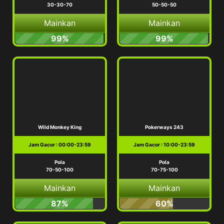
30-30-70
50-50-50
Mainkan
Mainkan
99%
99%
Wild Monkey King
Pokerways 243
Jam Gacor : 00:00-23:59
Jam Gacor : 10:00-23:59
Pola
Pola
70-50-100
70-75-100
Mainkan
Mainkan
87%
60%