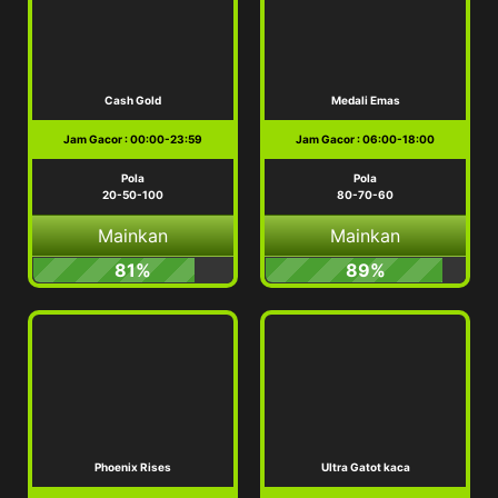
Cash Gold
Medali Emas
Jam Gacor : 00:00-23:59
Jam Gacor : 06:00-18:00
Pola
Pola
20-50-100
80-70-60
Mainkan
Mainkan
81%
89%
Phoenix Rises
Ultra Gatot kaca