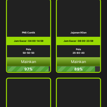
PNS Cantik
Jajanan 90an
Jam Gacor : 04:00-14:59
Jam Gacor : 08:00-23:59
Pola
Pola
50-50-50
25-80-40
Mainkan
Mainkan
97%
89%